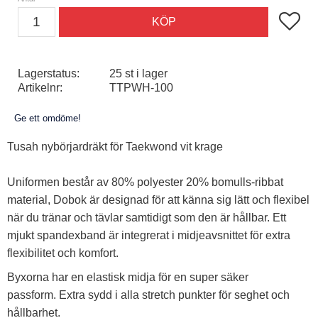
Lägg till
KÖP
Lagerstatus
25 st i lager
Artikelnr
TTPWH-100
Ge ett omdöme!
Tusah nybörjardräkt för Taekwond vit krage
Uniformen består av 80% polyester 20% bomulls-ribbat
material, Dobok är designad för att känna sig lätt och flexibel
när du tränar och tävlar samtidigt som den är hållbar. Ett
mjukt spandexband är integrerat i midjeavsnittet för extra
flexibilitet och komfort.
Byxorna har en elastisk midja för en super säker
passform. Extra sydd i alla stretch punkter för seghet och
hållbarhet.