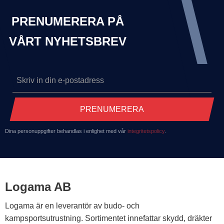
PRENUMERERA PÅ
VÅRT NYHETSBREV
PRENUMERERA
Dina personuppgifter behandlas i enlighet med vår
integritetspolicy
.
Logama AB
Logama är en leverantör av budo- och
kampsportsutrustning. Sortimentet innefattar skydd, dräkter