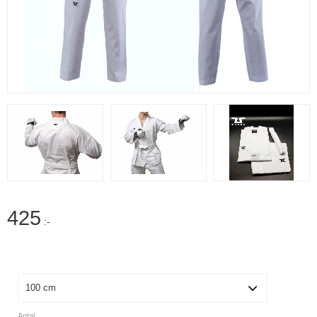
425
:-
Storlek
Antal