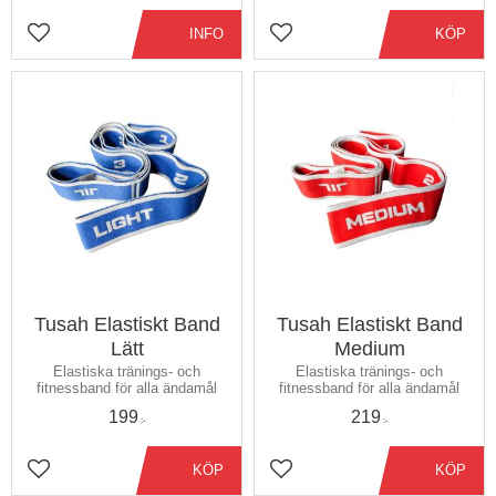
INFO
KÖP
Lägg till i favoriter
Lägg till i favoriter
Tusah Elastiskt Band
Tusah Elastiskt Band
Lätt
Medium
Elastiska tränings- och
Elastiska tränings- och
fitnessband för alla ändamål
fitnessband för alla ändamål
199
219
:-
:-
KÖP
KÖP
Lägg till i favoriter
Lägg till i favoriter