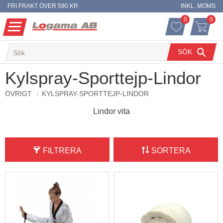
FRI FRAKT ÖVER 590 KR
INKL. MOMS
0
0
ANTAL FAVO
ANT
Meny
FAVORITER
KUNDVA
SÖK
Kylspray-Sporttejp-Lindor
ÖVRIGT
KYLSPRAY-SPORTTEJP-LINDOR
Lindor vita
FILTRERA
SORTERA