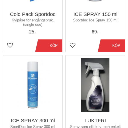
Cold Pack Sportdoc
ICE SPRAY 150 ml
Kylpåse för engångsbruk.
Sportdoc Ice Spray 150 ml
(single use)
25
69
:-
:-
KÖP
KÖP
Lägg till i favoriter
Lägg till i favoriter
ICE SPRAY 300 ml
LUKTFRI
SportDoc Ice Spray 300 ml
Spray som effektivt och enkelt