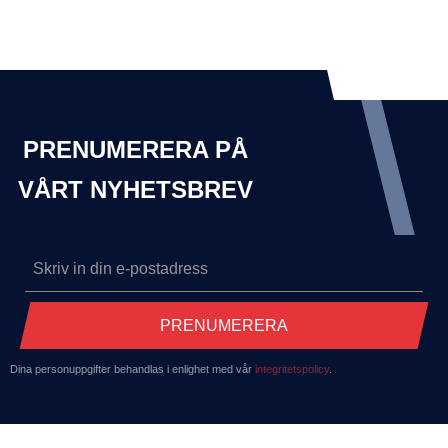
PRENUMERERA PÅ
VÅRT NYHETSBREV
PRENUMERERA
Dina personuppgifter behandlas i enlighet med vår
integritetspolicy
.