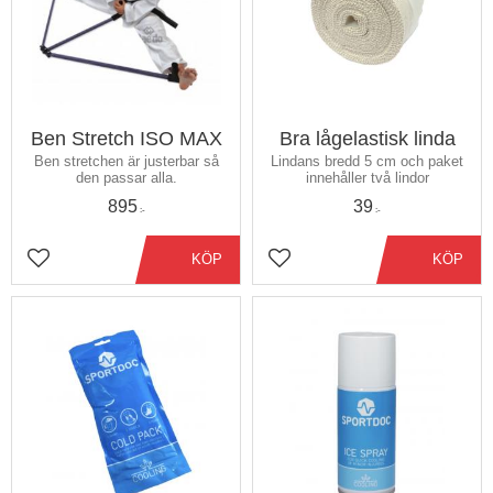
Ben Stretch ISO MAX
Bra lågelastisk linda
​Ben stretchen är justerbar så
Lindans bredd 5 cm och paket
den passar alla.
innehåller två lindor
895
39
:-
:-
KÖP
KÖP
Lägg till i favoriter
Lägg till i favoriter