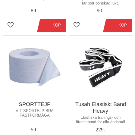
tar bort oönskad lukt.
89
90
:-
:-
KÖP
KÖP
Lägg till i favoriter
Lägg till i favoriter
SPORTTEJP
Tusah Elastiskt Band
Heavy
VIT SPORTEJP BRA
FÄSTFÖRMÅGA
Elastiska tränings- och
fitnessband för alla ändamål
59
229
:-
:-