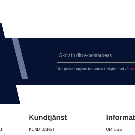
Dina personuppgifter behandlas i enlighet med vår
int
Kundtjänst
Informa
g.
KUNDTJÄNST
OM OSS