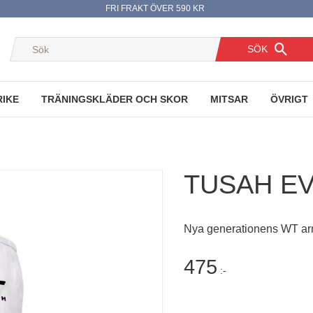
FRI FRAKT ÖVER 590 KR
SÖK
RIKE
TRÄNINGSKLÄDER OCH SKOR
MITSAR
ÖVRIGT
TUSAH E
Nya generationens WT a
475
:-