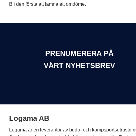
Bli den första att lämna ett omdöme.
PRENUMERERA PÅ
VÅRT NYHETSBREV
Logama AB
Logama är en leverantör av budo- och kampsportsutrustnin