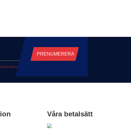
PRENUMERERA
egritetspolicy
.
tion
Våra betalsätt