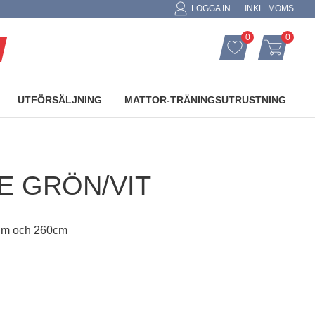
LOGGA IN
INKL. MOMS
0
0
ANTAL FAVORIT
ANTAL
FAVORITER
KUNDVAGN
UTFÖRSÄLJNING
MATTOR-TRÄNINGSUTRUSTNING
E GRÖN/VIT
cm och 260cm