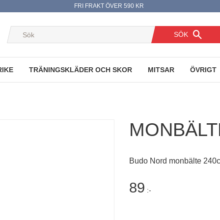
FRI FRAKT ÖVER 590 KR
SÖK
RIKE
TRÄNINGSKLÄDER OCH SKOR
MITSAR
ÖVRIGT
MONBÄLT
Budo Nord monbälte 240
89
:-