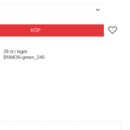
Lägg till i 
KÖP
28 st i lager
BNMON-green_240