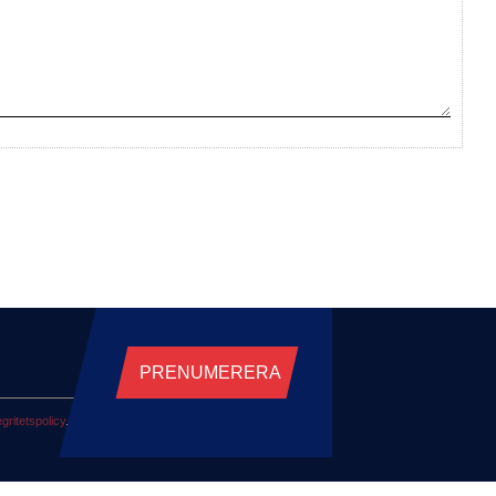
PRENUMERERA
egritetspolicy
.