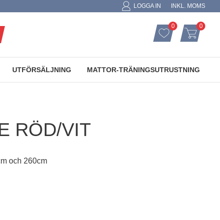
LOGGA IN
INKL. MOMS
0
0
ANTAL FAVORIT
ANTAL
FAVORITER
KUNDVAGN
UTFÖRSÄLJNING
MATTOR-TRÄNINGSUTRUSTNING
 RÖD/VIT
cm och 260cm