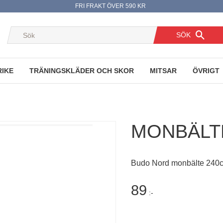
FRI FRAKT ÖVER 590 KR
SÖK
RIKE
TRÄNINGSKLÄDER OCH SKOR
MITSAR
ÖVRIGT
MONBÄLTE
Budo Nord monbälte 240
89
:-