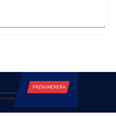
PRENUMERERA
egritetspolicy
.