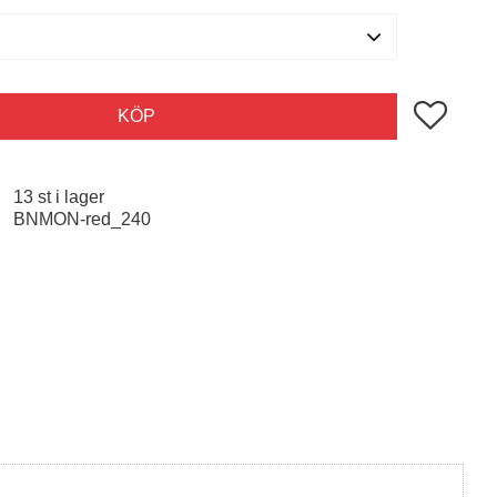
Lägg till i 
KÖP
13 st i lager
BNMON-red_240