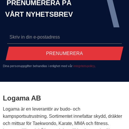
PRENUMERERA PÅ
VÅRT NYHETSBREV
PRENUMERERA
Dina personuppgifter behandlas i enlighet med vår
integritetspolicy
.
Logama AB
Logama är en leverantör av budo- och
kampsportsutrustning. Sortimentet innefattar skydd, dräkter
och mittsar för Taekwondo, Karate, MMA och fitness.