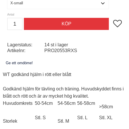
Antal
Lägg till
KÖP
Lagerstatus
14 st i lager
Artikelnr
PRO20553RXS
Ge ett omdöme!
WT godkänd hjälm i rött eller blått
Godkänd hjälm för tävling och träning. Huvudskyddet finns i
blått och rött och är av mycket hög kvalitet.
Huvudomkrets
50-54cm
54-56cm
56-58cm
>58cm
Stl. S
Stl. L
Stl. XL
Storlek
Stl. M