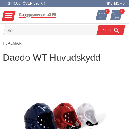
FRI FRAKT ÖVER 590 KR
INKL. MOMS
0
0
ANTAL FAVO
ANT
Meny
FAVORITER
KUNDVA
SÖK
HJÄLMAR
Daedo WT Huvudskydd