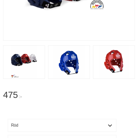
475
:-
Färg
Storlek