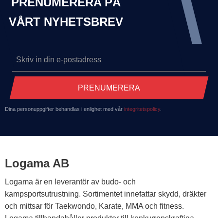
PRENUMERERA PÅ
VÅRT NYHETSBREV
PRENUMERERA
Dina personuppgifter behandlas i enlighet med vår
integritetspolicy
.
Logama AB
Logama är en leverantör av budo- och
kampsportsutrustning. Sortimentet innefattar skydd, dräkter
och mittsar för Taekwondo, Karate, MMA och fitness.