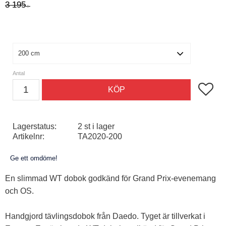
Ordinarie pris:
3 195
:-
Storlek
Antal
Lägg till
KÖP
Lagerstatus
2 st i lager
Artikelnr
TA2020-200
Ge ett omdöme!
En slimmad WT dobok godkänd för Grand Prix-evenemang
och OS.
Handgjord tävlingsdobok från Daedo. Tyget är tillverkat i