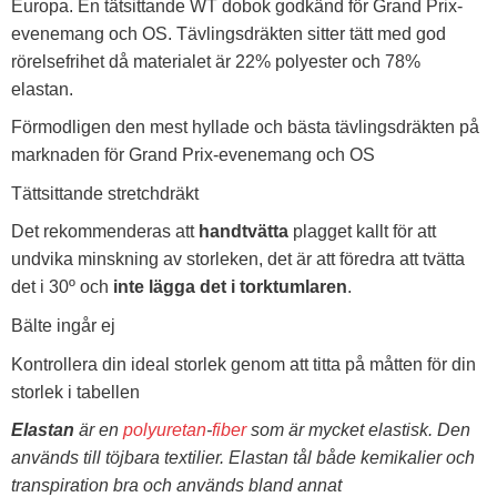
Europa. En tätsittande WT dobok godkänd för Grand Prix-
evenemang och OS. Tävlingsdräkten sitter tätt med god
rörelsefrihet då materialet är 22% polyester och 78%
elastan.
Förmodligen den mest hyllade och bästa tävlingsdräkten på
marknaden för Grand Prix-evenemang och OS
Tättsittande stretchdräkt
Det rekommenderas att
handtvätta
plagget kallt för att
undvika minskning av storleken, det är att föredra att tvätta
det i 30º och
inte lägga det i torktumlaren
.
Bälte ingår ej
Kontrollera din ideal storlek genom att titta på måtten för din
storlek i tabellen
Elastan
är en
polyuretan
-
fiber
som är mycket elastisk. Den
används till töjbara textilier. Elastan tål både kemikalier och
transpiration bra och används bland annat