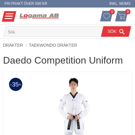
FRI FRAKT ÖVER 590 KR
INKL. MOMS
0
0
ANTAL FAVO
ANT
Meny
FAVORITER
KUNDVA
SÖK
DRÄKTER
TAEKWONDO DRÄKTER
Daedo Competition Uniform
35
%