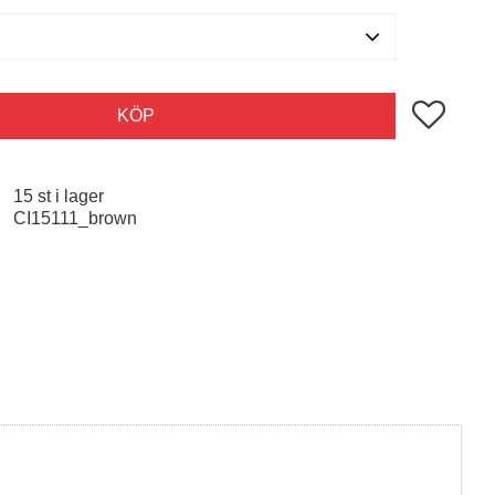
Lägg till i 
KÖP
15 st i lager
CI15111_brown