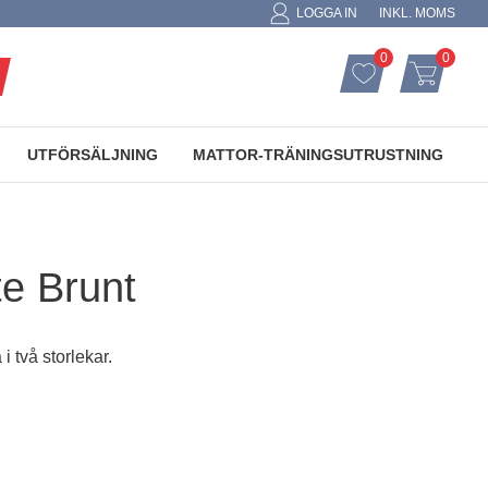
LOGGA IN
INKL. MOMS
0
0
ANTAL FAVORIT
ANTAL
FAVORITER
KUNDVAGN
UTFÖRSÄLJNING
MATTOR-TRÄNINGSUTRUSTNING
e Brunt
 i två storlekar.