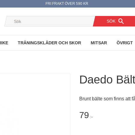
FRI FRAKT ÖVER 590 KR
SÖK
RIKE
TRÄNINGSKLÄDER OCH SKOR
MITSAR
ÖVRIGT
Daedo Bält
Brunt bälte som finns att få
79
:-