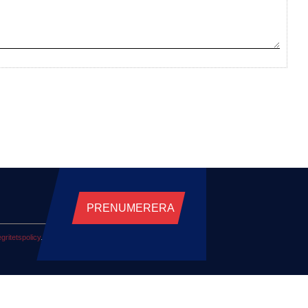
PRENUMERERA
egritetspolicy
.