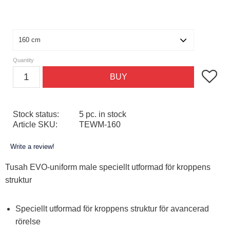
Size
Quantity
Add to f
BUY
Stock status
5 pc. in stock
Article SKU
TEWM-160
Write a review!
Tusah EVO-uniform male speciellt utformad för kroppens
struktur
Speciellt utformad för kroppens struktur för avancerad
rörelse