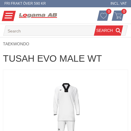
FRI FRAKT ÖVER 590 KR
INCL. VAT
0
0
FAVORITES 
ITEM
Menu
FAVORITES
BASKET
SEARCH
TAEKWONDO
TUSAH EVO MALE WT