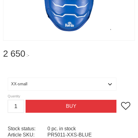
2 650
:-
Size
Quantity
Add to f
BUY
Stock status
0 pc. in stock
Article SKU
PR5011-XXS-BLUE