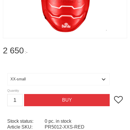
2 650
:-
Size
Quantity
Add to f
BUY
Stock status
0 pc. in stock
Article SKU
PR5012-XXS-RED