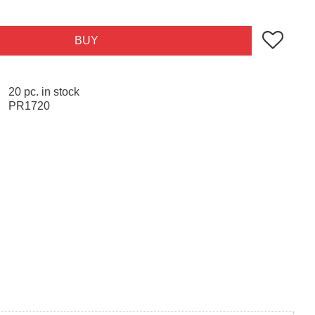
Add to favo
BUY
20 pc. in stock
PR1720