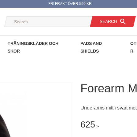
FRI FRAKT ÖVER 590 KR
SEARCH
TRÄNINGSKLÄDER OCH
PADS AND
OT
SKOR
SHIELDS
R
Forearm Mi
Underarms mitt i svart me
625
:-