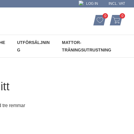
LOG IN
INCL. VAT
0
0
FAVORITES CO
ITEMS
FAVORITES
BASKET
HE
UTFÖRSÄLJNIN
MATTOR-
G
TRÄNINGSUTRUSTNING
tt
d tre remmar