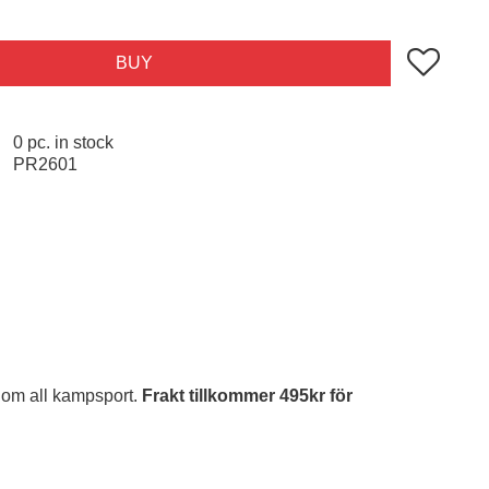
Add to favo
BUY
0 pc. in stock
PR2601
inom all kampsport.
Frakt tillkommer 495kr för