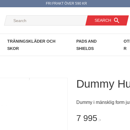
FRI FRAKT ÖVER 590 KR
SEARCH
TRÄNINGSKLÄDER OCH
PADS AND
OT
SKOR
SHIELDS
R
Dummy Hum
Dummy i mänsklig form jus
7 995
:-