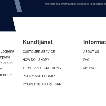
Your personal information is processed in accordance
Kundtjänst
Informa
 . Logama
CUSTOMER SERVICE
ABOUT US
omplete
HOW DO I SHOP?
FAQ
rives to
TERMS AND CONDITIONS
MY PAGES
e.
r order
POLICY AND COOKIES
COMPLAINT AND RETURN