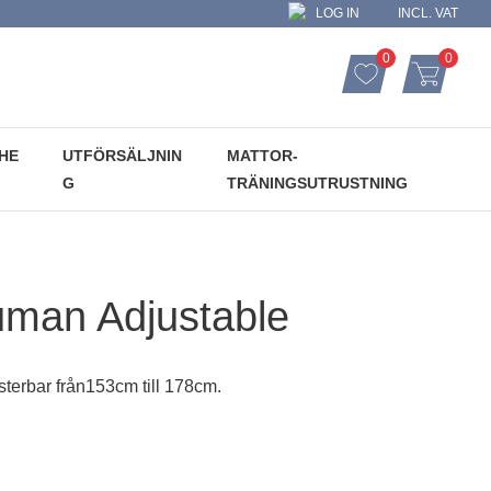
LOG IN
INCL. VAT
0
0
FAVORITES CO
ITEMS
FAVORITES
BASKET
HE
UTFÖRSÄLJNIN
MATTOR-
G
TRÄNINGSUTRUSTNING
an Adjustable
terbar från153cm till 178cm.