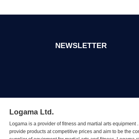
NEWSLETTER
Logama Ltd.
Logama is a provider of fitness and martial arts equipment
provide products at competitive prices and aim to be the c