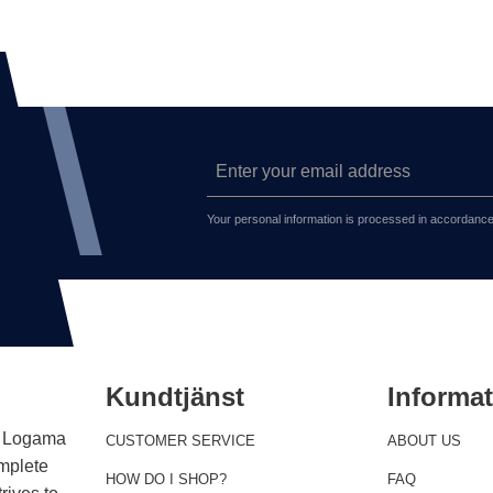
Your personal information is processed in accordance
Kundtjänst
Informa
 . Logama
CUSTOMER SERVICE
ABOUT US
omplete
HOW DO I SHOP?
FAQ