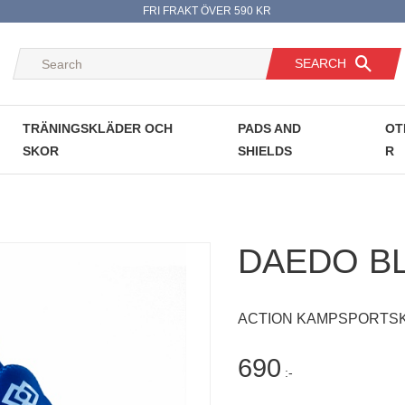
FRI FRAKT ÖVER 590 KR
SEARCH
TRÄNINGSKLÄDER OCH
PADS AND
OT
SKOR
SHIELDS
R
DAEDO BL
ACTION KAMPSPORTSK
690
:-