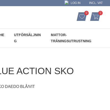
LOG IN
INCL. VAT
0
0
FAVORITES CO
ITEMS
FAVORITES
BASKET
HE
UTFÖRSÄLJNIN
MATTOR-
G
TRÄNINGSUTRUSTNING
UE ACTION SKO
O DAEDO BLÅ/VIT