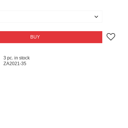
Add to favo
BUY
3 pc. in stock
ZA2021-35