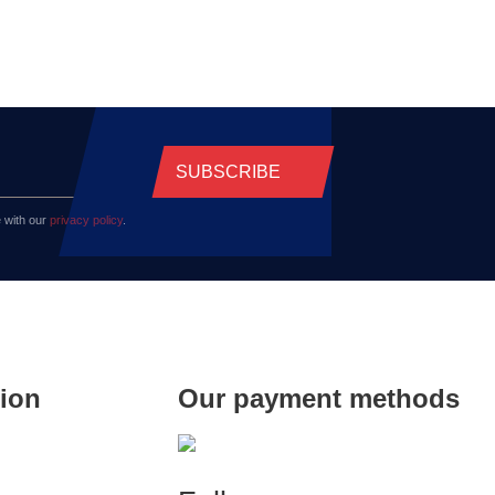
SUBSCRIBE
 with our
privacy policy
.
tion
Our payment methods