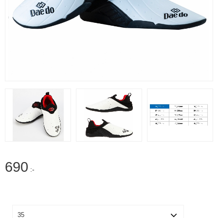
690
:-
Size