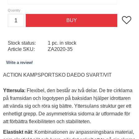
Quantity
Add to f
BUY
Stock status
1 pc. in stock
Article SKU
ZA2020-35
Write a review!
ACTION KAMPSPORTSKO DAEDO SVART/VIT
Yttersula
: Flexibel, den består av två delar. De tre cirklarna
på framsidan och logotypen på baksidan hjälper idrottaren
att vända sig och röra sig bättre. Yttersulans struktur ger ett
enhetligt grepp. De asymmetriska sidorna är utformade för
att förbättra flexibiliteten och stabiliteten.
Elastiskt nät
: Kombinationen av anpassningsbara material,