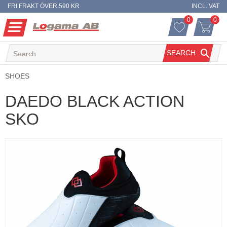
FRI FRAKT ÖVER 590 KR
INCL. VAT
0
0
FAVORITES 
ITEM
Menu
FAVORITES
BASKET
SEARCH
SHOES
DAEDO BLACK ACTION
SKO